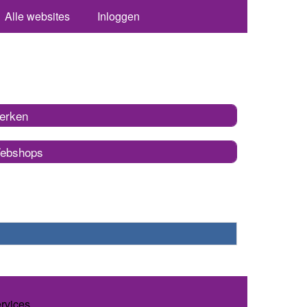
Alle websites
Inloggen
erken
ebshops
ervices