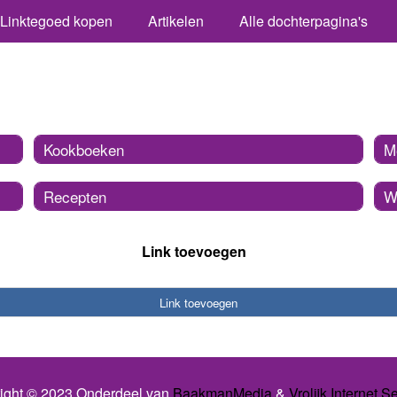
Linktegoed kopen
Artikelen
Alle dochterpagina's
Kookboeken
M
Recepten
W
Link toevoegen
Link toevoegen
ight © 2023 Onderdeel van
BaakmanMedia
&
Vrolijk Internet S